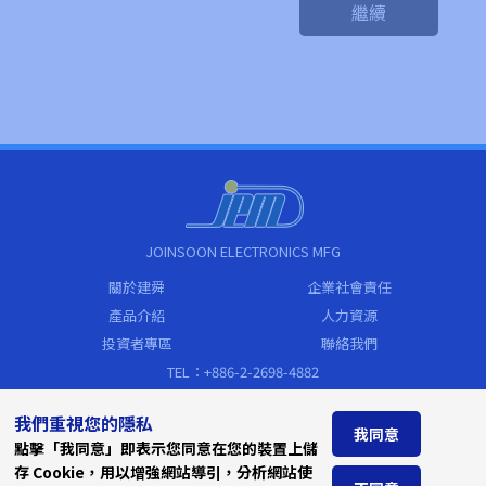
繼續
JOINSOON ELECTRONICS MFG
關於建舜
企業社會責任
產品介紹
人力資源
投資者專區
聯絡我們
TEL：+886-2-2698-4882
FAX：+886-2-2698-4883
我們重視您的隱私
sales@jem.com.tw
我同意
點擊「我同意」即表示您同意在您的裝置上儲
Address
存 Cookie，用以增強網站導引，分析網站使
新北市汐止區新台五路一段79號19樓