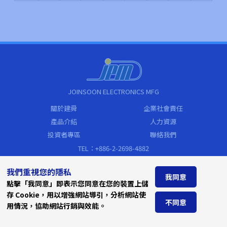
JOINSOON ELECTRONICS MFG
關於建舜
企業社會責任
產品介紹
人力資源
投資者專區
聯絡我們
TEL：+886-2-2698-4882
FAX：+886-2-2698-4883
我們重視您的隱私
sales@jem.com.tw
我同意
點擊「我同意」即表示您同意在您的裝置上儲
Address
存 Cookie，用以增強網站導引，分析網站使
新北市汐止區新台五路一段79號19樓
不同意
用情況，協助網站行銷與效能。
(遠東世界中心C棟)