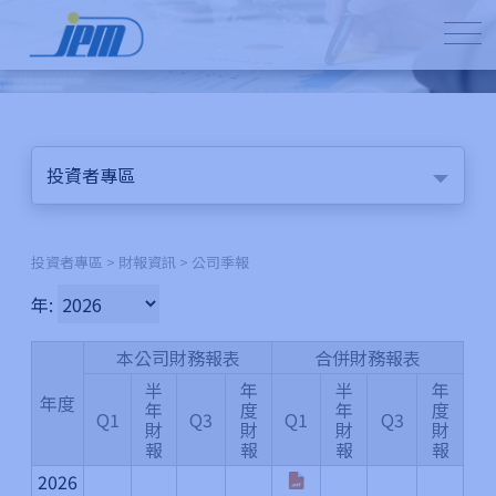
投資者專區
投資者專區 > 財報資訊 > 公司季報
年:
本公司財務報表
合併財務報表
半
年
半
年
年度
年
度
年
度
Q1
Q3
Q1
Q3
財
財
財
財
報
報
報
報
2026