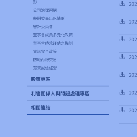
形
20
公司治理架構
薪酬委員出席情形
20
審計委員會
董事會成員多元化政策
20
董事會績效評估之機制
資訊安全政策
20
防範內線交易
落實誠信經營
20
股東專區
20
利害關係人與問題處理專區
相關連結
20