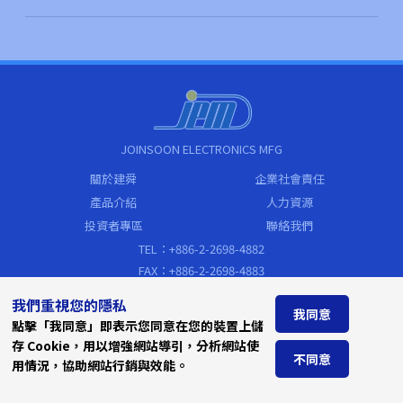
JOINSOON ELECTRONICS MFG
關於建舜
企業社會責任
產品介紹
人力資源
投資者專區
聯絡我們
TEL：+886-2-2698-4882
FAX：+886-2-2698-4883
sales@jem.com.tw
我們重視您的隱私
我同意
Address
點擊「我同意」即表示您同意在您的裝置上儲
新北市汐止區新台五路一段79號19樓
存 Cookie，用以增強網站導引，分析網站使
(遠東世界中心C棟)
不同意
用情況，協助網站行銷與效能。