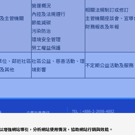
營運概況
相關法規制訂或修訂
內控及法規遵行
及主管機關
主管機關座談會、宣導
節能減碳
財務報表及年報
污染防治
環境安全管理
勞工權益保護
單位、鄰近社區
社區公益、慈善活動、環
不定期公益活動及服務
及其他
境影響
TEL：+886-2-2698-4882
舜
企業社會責任
FAX：+886-2-2698-4883
紹
人力資源
sales@jem.com.tw
專區
聯絡我們
，用以增強網站導引，分析網站使用情況，協助網站行銷與效能。