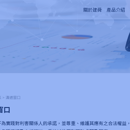
關於建舜
產品介紹
 > 溝通窗口
窗口
子為實踐對利害關係人的承諾，並尊重、維護其應有之合法權益