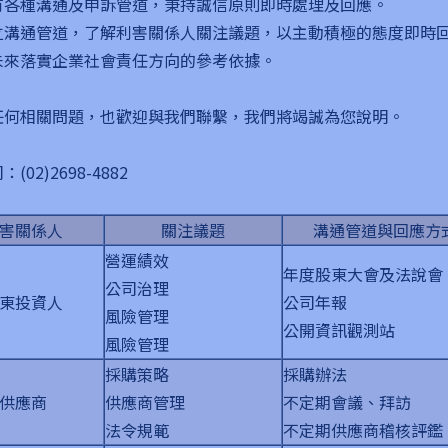
有各種溝通及申訴管道，秉持誠信原則即時處理及回應。
立溝通管道，了解利害關係人關注議題，以主動積極的態度即時
未來落實企業社會責任方向的參考依據。
任何相關問題，也歡迎與我們聯繫，我們將竭誠為您說明。
(02)2698-4882
害關係人
關注議題
溝通管道與回應方
營運績效
年度股東大會及法說會
公司治理
東投資人
公司年報
風險管理
公開資訊觀測站
風險管理
採購策略
採購辦法
供應商
供應商管理
不定期會議、拜訪
法令規範
不定期供應商稽核評鑑