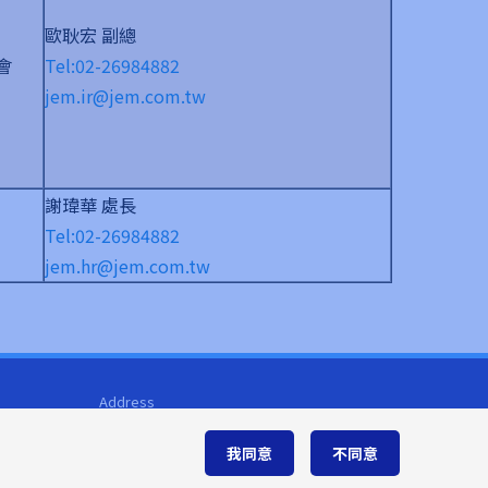
歐耿宏 副總
會
Tel:02-26984882
jem.ir@jem.com.tw
謝瑋華 處長
Tel:02-26984882
jem.hr@jem.com.tw
Address
新北市汐止區新台五路一段79號19樓
(遠東世界中心C棟)
我同意
不同意