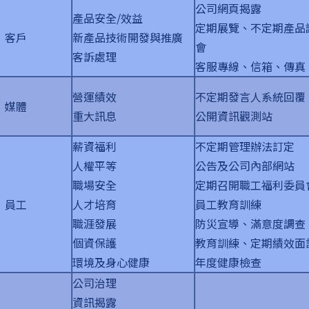
公司網頁揭露
產品安全/效益
定期展覽、不定期產品
客戶
新產品技術開發與推廣
會
客訴處理
客服專線、信箱、傳真
營運績效
不定期發言人系統回覆
媒體
重大訊息
公開資訊觀測站
薪資福利
不定期管理辦法訂定
人權平等
公告及公司內部網站
職場安全
定期召開職工福利委員
員工
人才培育
員工教育訓練
職涯發展
防災宣導、滿意度調查
個資保護
教育訓練、定期績效面
環境及身心健康
年度健康檢查
公司治理
資訊揭露