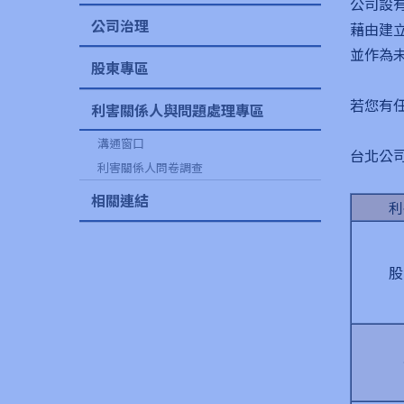
公司設
公司治理
藉由建
並作為
股東專區
若您有
利害關係人與問題處理專區
溝通窗口
台北公司：
利害關係人問卷調查
相關連結
利
股