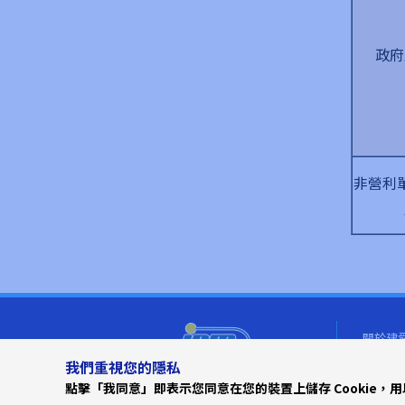
政府
非營利
關於建
產品介
我們重視您的隱私
JOINSOON ELECTRONICS MFG
投資者
點擊「我同意」即表示您同意在您的裝置上儲存 Cookie