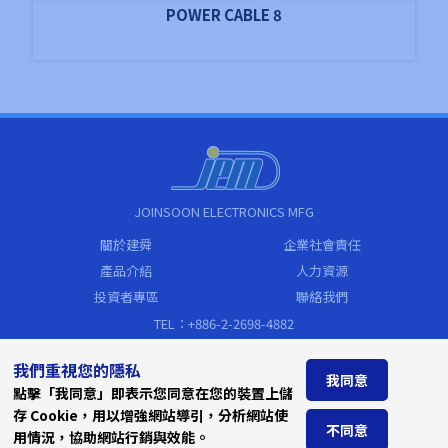
POWER CABLE 8
JOINSOON ELECTRONICS MFG
關於建舜
企業社會責任
產品介紹
人力資源
投資者專區
聯絡我們
TEL：+886-2-2698-4882
FAX：+886-2-2698-4883
我們重視您的隱私
sales@jem.com.tw
我同意
點擊「我同意」即表示您同意在您的裝置上儲
Address
存 Cookie，用以增強網站導引，分析網站使
新北市汐止區新台五路一段79號19樓
不同意
用情況，協助網站行銷與效能。
(遠東世界中心C棟)