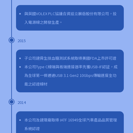
與英國VOLEX PLC協議合資設立展岳股份有限公司，投
入電源線之開發生產。
2015
子公司建舜生技血糖測試系統取得美國FDA上市許可證
本公司Type C線端與板端連接器率先獲USB-IF認証，成
為全球第一條通過USB 3.1 Gen2 10Gbps傳輸速度全功
能之認證線材
2014
本公司及建瑋廠取得 IATF 16949全球汽車產品品質管理
系統認證