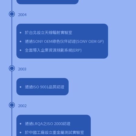
2004
於台北設立天線輻射實驗室
通過SONY OEM綠色伙伴認證(SONY OEM GP)
全面導入企業資源規劃系統(ERP)
2003
通過ISO 9001品質認證
2002
通過LRQA之ISO 2000認證
於中國工廠設立重金屬測試實驗室